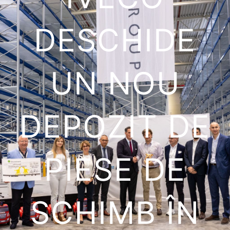
DESCHIDE
UN NOU
DEPOZIT DE
PIESE DE
SCHIMB ÎN