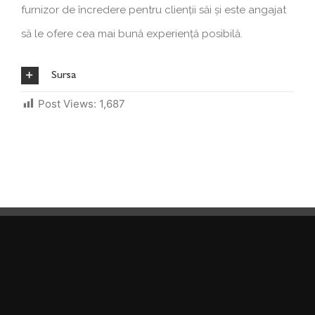
furnizor de încredere pentru clienții săi și este angajat
să le ofere cea mai bună experiență posibilă.
Sursa
Post Views:
1,687