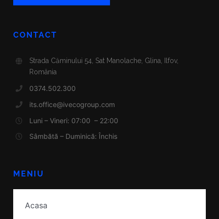
CONTACT
Strada Căminului 54, Sat Manolache, Glina, Ilfov,
România
0374.502.300
its.office@ivecogroup.com
Luni – Vineri: 07:00 – 22:00
Sâmbătă – Duminică: Închis
MENIU
Acasa