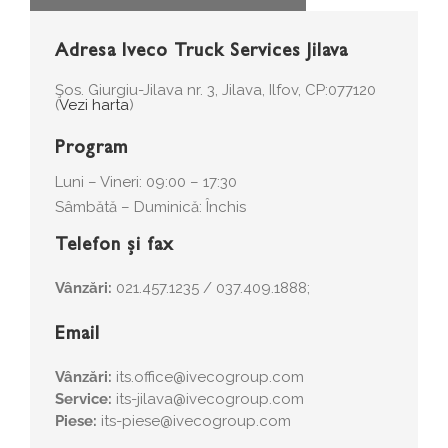
Adresa Iveco Truck Services Jilava
Şos. Giurgiu-Jilava nr. 3, Jilava, Ilfov, CP:077120
(
Vezi harta
)
Program
Luni – Vineri: 09:00 – 17:30
Sâmbătă – Duminică: Închis
Telefon și fax
Vânzări:
021.457.1235 / 037.409.1888;
Email
Vânzări:
its.office@ivecogroup.com
Service:
its-jilava@ivecogroup.com
Piese:
its-piese@ivecogroup.com