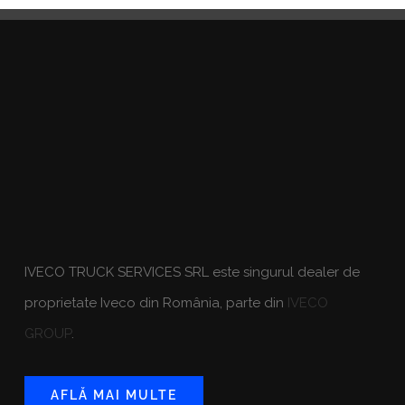
IVECO TRUCK SERVICES SRL este singurul dealer de
proprietate Iveco din România, parte din
IVECO
GROUP
.
AFLĂ MAI MULTE