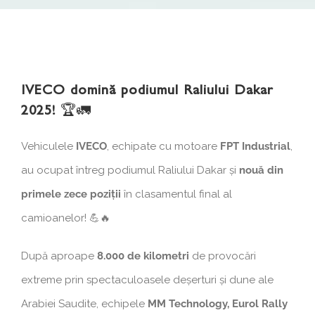
IVECO
domină podiumul Raliului
Dakar
2025
!
🏆🚛
Vehiculele
IVECO
, echipate cu motoare
FPT Industrial
,
au ocupat întreg podiumul Raliului Dakar și
nouă din
primele zece poziții
în clasamentul final al
camioanelor! 💪🔥
După aproape
8.000 de kilometri
de provocări
extreme prin spectaculoasele deșerturi și dune ale
Arabiei Saudite, echipele
MM Technology, Eurol Rally