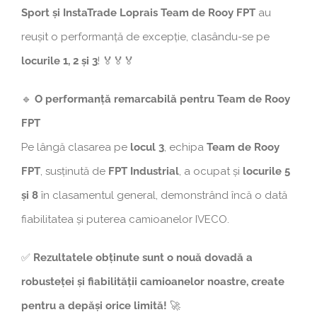
Sport și InstaTrade Loprais Team de Rooy FPT
au
reușit o performanță de excepție, clasându-se pe
locurile 1, 2 și 3
! 🏅🏅🏅
🔹
O performanță remarcabilă pentru Team de Rooy
FPT
Pe lângă clasarea pe
locul 3
, echipa
Team de Rooy
FPT
, susținută de
FPT Industrial
, a ocupat și
locurile 5
și 8
în clasamentul general, demonstrând încă o dată
fiabilitatea și puterea camioanelor IVECO.
✅
Rezultatele obținute sunt o nouă dovadă a
robusteței și fiabilității camioanelor noastre, create
pentru a depăși orice limită!
🚀