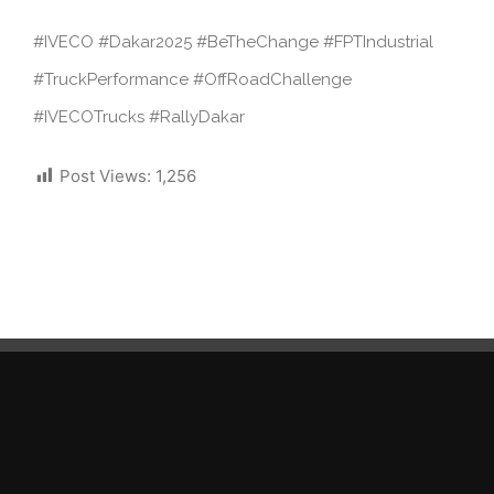
#IVECO #Dakar2025 #BeTheChange #FPTIndustrial
#TruckPerformance #OffRoadChallenge
#IVECOTrucks #RallyDakar
Post Views:
1,256