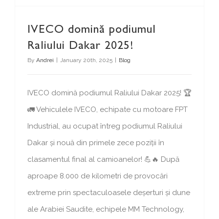
IVECO domină podiumul
Raliului Dakar 2025!
By
Andrei
|
January 20th, 2025
|
Blog
IVECO domină podiumul Raliului Dakar 2025! 🏆
🚛 Vehiculele IVECO, echipate cu motoare FPT
Industrial, au ocupat întreg podiumul Raliului
Dakar și nouă din primele zece poziții în
clasamentul final al camioanelor! 💪🔥 După
aproape 8.000 de kilometri de provocări
extreme prin spectaculoasele deșerturi și dune
ale Arabiei Saudite, echipele MM Technology,