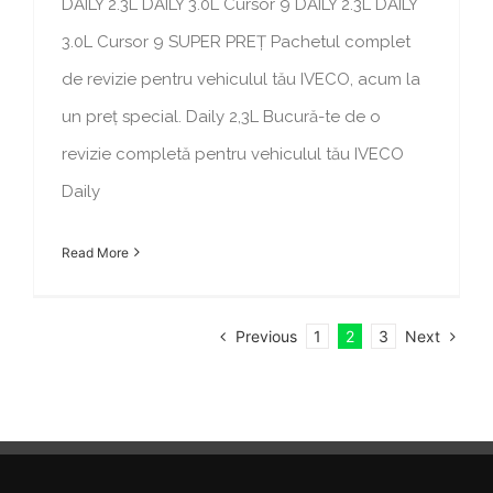
DAILY 2.3L DAILY 3.0L Cursor 9 DAILY 2.3L DAILY
3.0L Cursor 9 SUPER PREȚ Pachetul complet
de revizie pentru vehiculul tău IVECO, acum la
un preț special. Daily 2,3L Bucură-te de o
revizie completă pentru vehiculul tău IVECO
Daily
Read More
Previous
Next
1
2
3