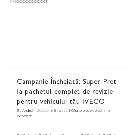
TESSSSSSSSSST
Campanie Încheiată: Super Pret la pachetul complet de revizie pentru vehiculul tău IVECO
Campanie Încheiată: Super Pret
la pachetul complet de revizie
pentru vehiculul tău IVECO
By
Andrei
|
October 15th, 2024
|
Oferte piese de schimb
incheiate