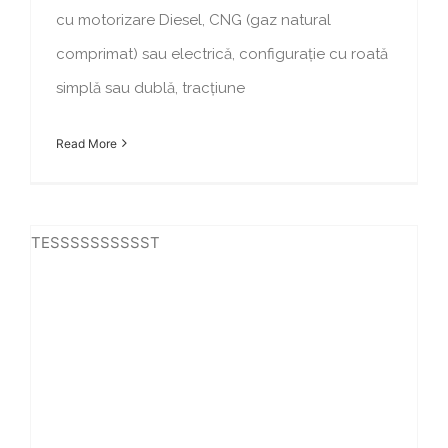
cu motorizare Diesel, CNG (gaz natural
comprimat) sau electrică, configurație cu roată
simplă sau dublă, tracțiune
Read More
TESSSSSSSSSST
IVECO domină podiumul Raliului Dakar 2025!