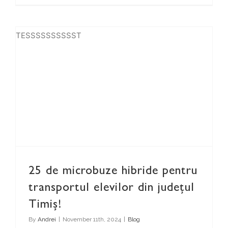
TESSSSSSSSSST
25 de microbuze hibride pentru transportul elevilor din județul Timiș!
25 de microbuze hibride pentru
transportul elevilor din județul
Timiș!
By
Andrei
|
November 11th, 2024
|
Blog