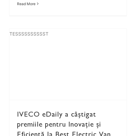
Read More
TESSSSSSSSSST
IVECO eDaily a câștigat premiile pentru Inovație și Eficiență la Best Electric Van 2024!
IVECO eDaily a câștigat
premiile pentru Inovație și
Eficiență la Best Electric Van