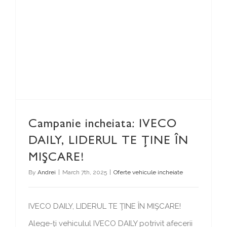
Campanie incheiata: IVECO DAILY, LIDERUL TE ŢINE ÎN MIŞCARE!
Campanie incheiata: IVECO
DAILY, LIDERUL TE ŢINE ÎN
MIŞCARE!
By
Andrei
|
March 7th, 2025
|
Oferte vehicule incheiate
IVECO DAILY, LIDERUL TE ŢINE ÎN MIŞCARE!
Alege-ți vehiculul IVECO DAILY potrivit afecerii