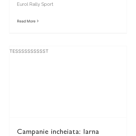
Eurol Rally Sport
Read More
TESSSSSSSSSST
Campanie incheiata: Iarna aceasta stați confortabil și în siguranța!
Campanie incheiata: Iarna