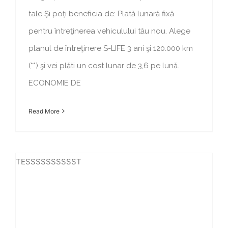
tale Şi poți beneficia de: Plată lunară fixă
pentru întreţinerea vehiculului tău nou. Alege
planul de întreţinere S-LIFE 3 ani şi 120.000 km
(**) şi vei plăti un cost lunar de 3,6 pe lună.
ECONOMIE DE
Read More
TESSSSSSSSSST
Campanie incheiata: IVECO Daily cu dobândă începând de la 0% și 3 ani garanție