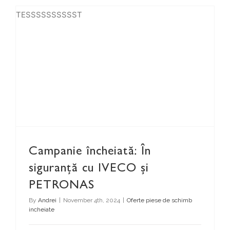
TESSSSSSSSSST
Campanie încheiată: În siguranță cu IVECO și PETRONAS
Campanie încheiată: În
siguranță cu IVECO și
PETRONAS
By
Andrei
|
November 4th, 2024
|
Oferte piese de schimb
incheiate