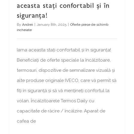
aceasta stați confortabil și în
siguranța!
By
Andrei
|
January 8th, 2025
|
Oferte piese de schimb
incheiate
Iarna aceasta stați confortabil și în siguranța!
Beneficiați de oferte speciale la încălzitoare,
termosuri, dispozitive de semnalizare vizuală și
alte produse originale IVECO, care vă permit să
fiți în siguranță și să vă mențineți confortul la
volan. Încalzitoarele Termos Daily cu
capacitate de răcire / încălzire. Aparat de
cafea de