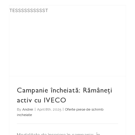
TESSSSSSSSSST
Campanie încheiată: Rămâneți activ cu IVECO
Campanie încheiată: Rămâneți
activ cu IVECO
By
Andrei
|
April 8th, 2025
|
Oferte piese de schimb
incheiate
Modalitate de înscriere în campanie: În