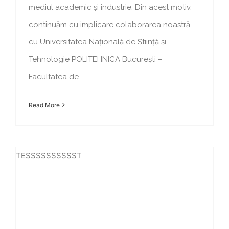
mediul academic și industrie. Din acest motiv,
continuăm cu implicare colaborarea noastră
cu Universitatea Națională de Știință și
Tehnologie POLITEHNICA București –
Facultatea de
Read More
TESSSSSSSSSST
✅ Noile reglementări privind tahografele din 2026: ce trebuie să știe transportatorii din România