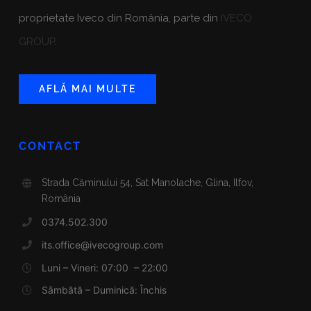
proprietate Iveco din România, parte din
IVECO
GROUP
.
AFLĂ MAI MULTE
CONTACT
Strada Căminului 54, Sat Manolache, Glina, Ilfov,
România
0374.502.300
its.office@ivecogroup.com
Luni – Vineri: 07:00 – 22:00
Sâmbătă – Duminică: Închis