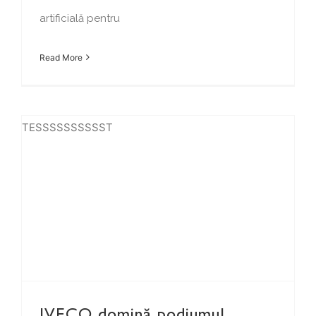
artificială pentru
Read More
TESSSSSSSSSST
IVECO domină podiumul Raliului Dakar 2025!
IVECO domină podiumul