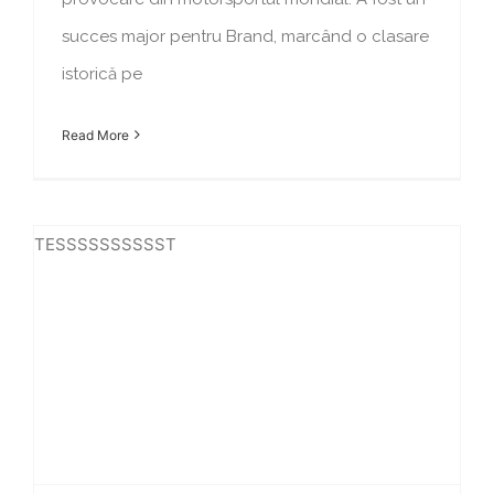
succes major pentru Brand, marcând o clasare
istorică pe
Read More
TESSSSSSSSSST
IVECO și PlusAI lansează un nou program de conducere autonomă de Nivel 4 în Spania