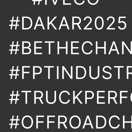
#DAKAR2025
#BETHECHA
#FPTINDUSTR
#TRUCKPER
#OFFROADC