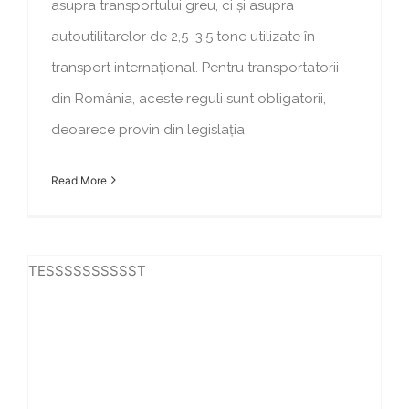
asupra transportului greu, ci și asupra
autoutilitarelor de 2,5–3,5 tone utilizate în
transport internațional. Pentru transportatorii
din România, aceste reguli sunt obligatorii,
deoarece provin din legislația
Read More
TESSSSSSSSSST
PUTEREA ÎN CARE AI ÎNCREDERE: FPT ENGINES TRIUMFĂ LA DAKAR 2026