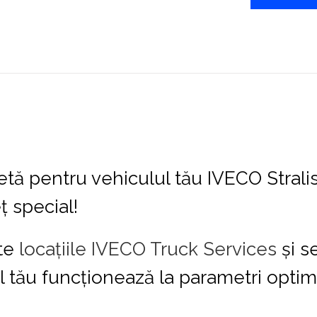
tă pentru vehiculul tău IVECO Strali
ț special!
ate
locațiile IVECO Truck Services
și s
l tău funcționează la parametri optimi