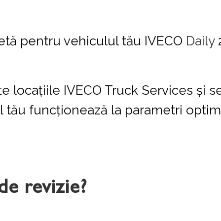
etă pentru vehiculul tău IVECO
Daily
e locațiile IVECO Truck Services și se
l tău funcționează la parametri optimi
de revizie?