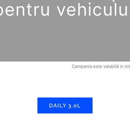
pentru vehiculu
Campania este valabilă in in
DAILY 3.0L