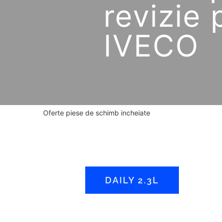
revizie 
IVECO
Oferte piese de schimb incheiate
DAILY 2.3L