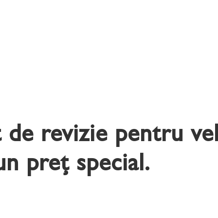
de revizie pentru veh
un preț special.